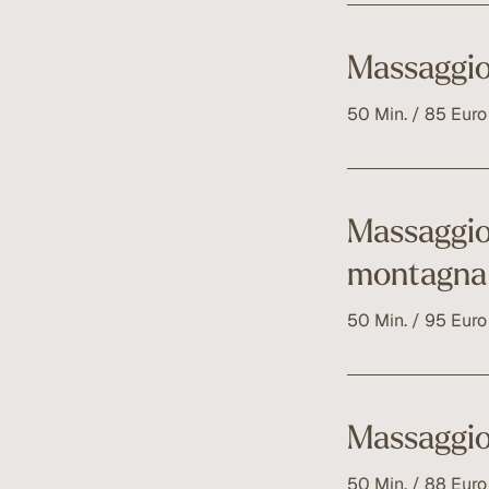
Questo massaggio
di escursioni. Vi
Massaggio
50 Min. / 85 Euro
Ha un effetto equ
mente e anima. Ai
Massaggio 
rigenerazione ge
montagna
50 Min. / 95 Euro
Dopo lo sport, qu
ridurre il rischio
Massaggio
50 Min. / 88 Euro