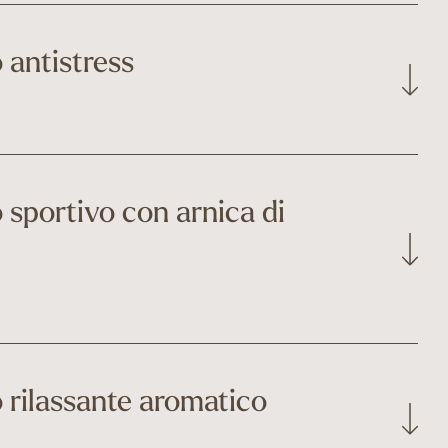
 coinvolge le gambe ed è ideale dopo una lunga giornata
ene eseguito con olio di prima qualità.
 antistress
ilibrante sul flusso energetico e riporta in armonia corpo,
uta a combattere lo stress e l'irrequietezza e favorisce la
sportivo con arnica di
nerale.
esto massaggio rilassante calma e rivitalizza e aiuta a
 di lesioni o dolori muscolari.
 rilassante aromatico