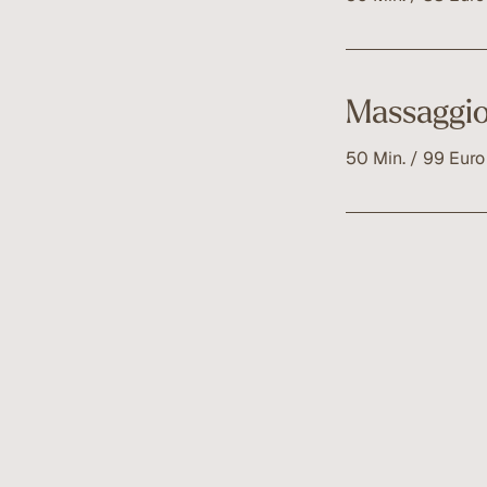
Per rigenerarsi e
Massaggio 
50 Min. / 99 Euro
Ha un effetto ras
pelle morbida ed 