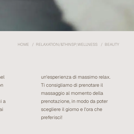
HOME
RELAXATION/&THINSP;WELLNESS
BEAUTY
nel
un'esperienza di massimo relax.
on
Ti consigliamo di prenotare il
massaggio al momento della
i a
prenotazione, in modo da poter
ai
scegliere il giorno e l'ora che
preferisci!