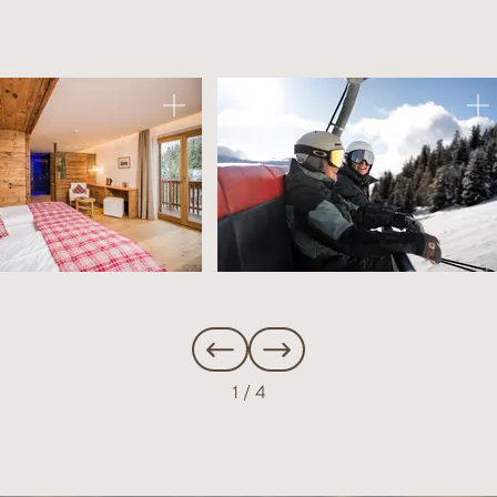
1
/
4