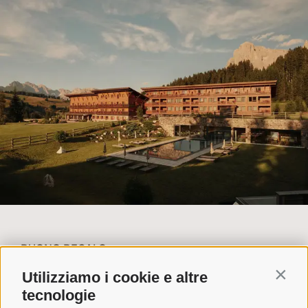
BUONO REGALO
NEWSLETTER
Utilizziamo i cookie e altre
Contin
FAQ
tecnologie