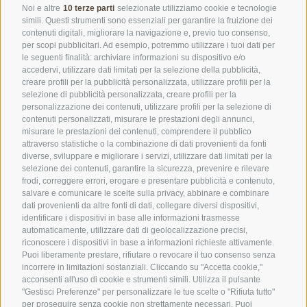
Noi e altre
10 terze parti
selezionate utilizziamo cookie e tecnologie
simili. Questi strumenti sono essenziali per garantire la fruizione dei
SPORTHOTEL FLORALPINA
contenuti digitali, migliorare la navigazione e, previo tuo consenso,
per scopi pubblicitari. Ad esempio, potremmo utilizzare i tuoi dati per
Via Saltria 50
le seguenti finalità: archiviare informazioni su dispositivo e/o
39040 Castelrotto (BZ)
accedervi, utilizzare dati limitati per la selezione della pubblicità,
creare profili per la pubblicità personalizzata, utilizzare profili per la
Trentino Alto Adige
selezione di pubblicità personalizzata, creare profili per la
personalizzazione dei contenuti, utilizzare profili per la selezione di
contenuti personalizzati, misurare le prestazioni degli annunci,
Tel.:
+39 0471 727907
misurare le prestazioni dei contenuti, comprendere il pubblico
attraverso statistiche o la combinazione di dati provenienti da fonti
info@floralpina.com
diverse, sviluppare e migliorare i servizi, utilizzare dati limitati per la
selezione dei contenuti, garantire la sicurezza, prevenire e rilevare
frodi, correggere errori, erogare e presentare pubblicità e contenuto,
salvare e comunicare le scelte sulla privacy, abbinare e combinare
dati provenienti da altre fonti di dati, collegare diversi dispositivi,
identificare i dispositivi in base alle informazioni trasmesse
automaticamente, utilizzare dati di geolocalizzazione precisi,
riconoscere i dispositivi in base a informazioni richieste attivamente.
Puoi liberamente prestare, rifiutare o revocare il tuo consenso senza
incorrere in limitazioni sostanziali. Cliccando su "Accetta cookie,"
CREDITS
/
MAPPA DEL SITO
/
COOKIE POLICY
/
acconsenti all'uso di cookie e strumenti simili. Utilizza il pulsante
PRIVACY
/
Preferenze Cookies
"Gestisci Preferenze" per personalizzare le tue scelte o "Rifiuta tutto"
per proseguire senza cookie non strettamente necessari. Puoi