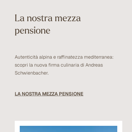
Noleggio slittini e bastoncini da trekking
10% di vantaggio presso il nostro partner
La nostra mezza
di noleggio sci
pensione
Punto informativo scuola sci in hotel
Autenticità alpina e raffinatezza mediterranea:
scopri la nuova firma culinaria di Andreas
Schwienbacher.
LA NOSTRA MEZZA PENSIONE