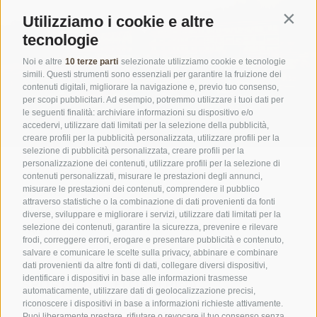
Utilizziamo i cookie e altre
Contin
tecnologie
Noi e altre
10 terze parti
selezionate utilizziamo cookie e tecnologie
simili. Questi strumenti sono essenziali per garantire la fruizione dei
contenuti digitali, migliorare la navigazione e, previo tuo consenso,
per scopi pubblicitari. Ad esempio, potremmo utilizzare i tuoi dati per
le seguenti finalità: archiviare informazioni su dispositivo e/o
accedervi, utilizzare dati limitati per la selezione della pubblicità,
creare profili per la pubblicità personalizzata, utilizzare profili per la
selezione di pubblicità personalizzata, creare profili per la
personalizzazione dei contenuti, utilizzare profili per la selezione di
contenuti personalizzati, misurare le prestazioni degli annunci,
misurare le prestazioni dei contenuti, comprendere il pubblico
BUONO REGALO
attraverso statistiche o la combinazione di dati provenienti da fonti
NEWSLETTER
diverse, sviluppare e migliorare i servizi, utilizzare dati limitati per la
selezione dei contenuti, garantire la sicurezza, prevenire e rilevare
FAQ
frodi, correggere errori, erogare e presentare pubblicità e contenuto,
salvare e comunicare le scelte sulla privacy, abbinare e combinare
dati provenienti da altre fonti di dati, collegare diversi dispositivi,
identificare i dispositivi in base alle informazioni trasmesse
SPORTHOTEL FLORALPINA
automaticamente, utilizzare dati di geolocalizzazione precisi,
Via Saltria 50
riconoscere i dispositivi in base a informazioni richieste attivamente.
Puoi liberamente prestare, rifiutare o revocare il tuo consenso senza