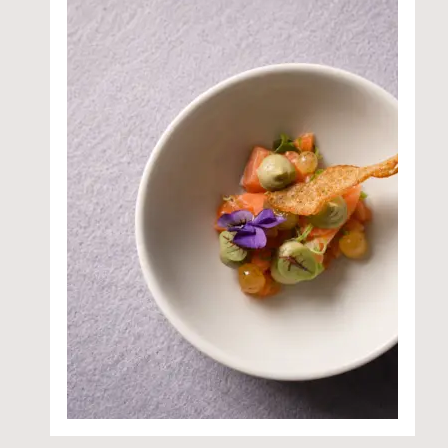
trekking alla settimana
Mappe escursionistiche e materiale
informativo
Set da trekking e snack
Deposito bike premium con area ricarica
e manutenzione e-bike
Escursioni guidate di arrampicata
Accesso esclusivo al tennis sull’Alpe di
Siusi, raggiungibile comodamente con
golf cart
In inverno
Giornate di sci guidate e escursioni con le
ciaspole
Deposito sci con scalda scarponi