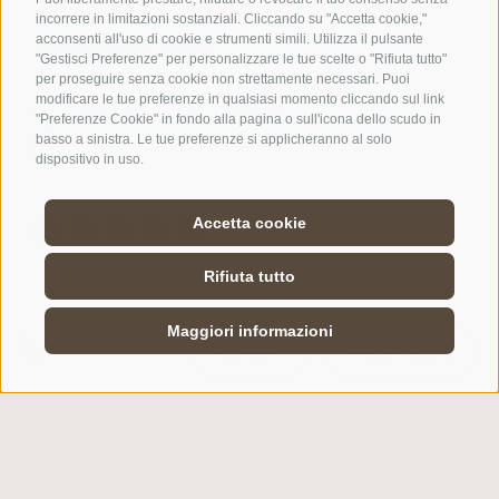
39040 Castelrotto (BZ)
incorrere in limitazioni sostanziali. Cliccando su "Accetta cookie,"
Trentino Alto Adige
acconsenti all'uso di cookie e strumenti simili. Utilizza il pulsante
"Gestisci Preferenze" per personalizzare le tue scelte o "Rifiuta tutto"
per proseguire senza cookie non strettamente necessari. Puoi
modificare le tue preferenze in qualsiasi momento cliccando sul link
Tel.:
+39 0471 727907
"Preferenze Cookie" in fondo alla pagina o sull'icona dello scudo in
info@floralpina.com
basso a sinistra. Le tue preferenze si applicheranno al solo
dispositivo in uso.
Accetta cookie
Rifiuta tutto
Maggiori informazioni
CREDITS
/
MAPPA DEL SITO
/
COOKIE POLICY
/
RICHIESTA
PRENOTAZIONE
PRIVACY
/
Preferenze Cookies
created with passion by