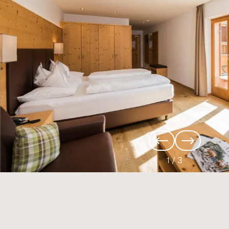
1
/
3