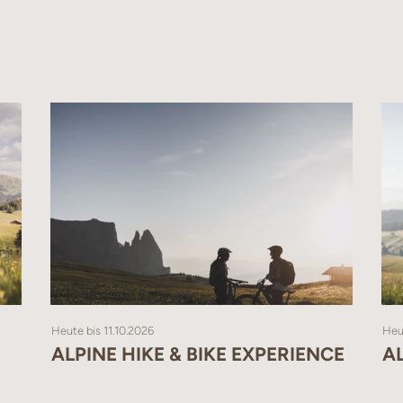
et mit: Dusche, WC, Fön, Kosmetikspiegel
t