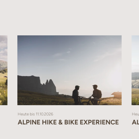
et mit: Dusche, WC, Fön, Kosmetikspiegel
t