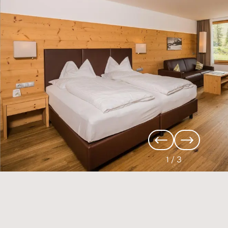
1
/
3