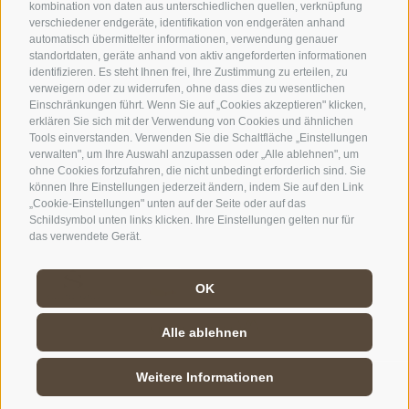
kombination von daten aus unterschiedlichen quellen, verknüpfung
verschiedener endgeräte, identifikation von endgeräten anhand
automatisch übermittelter informationen, verwendung genauer
standortdaten, geräte anhand von aktiv angeforderten informationen
identifizieren. Es steht Ihnen frei, Ihre Zustimmung zu erteilen, zu
verweigern oder zu widerrufen, ohne dass dies zu wesentlichen
Einschränkungen führt. Wenn Sie auf „Cookies akzeptieren" klicken,
erklären Sie sich mit der Verwendung von Cookies und ähnlichen
IMPRESSUM
/
SITEMAP
/
COOKIE-RICHTLINIE
/
Tools einverstanden. Verwenden Sie die Schaltfläche „Einstellungen
verwalten", um Ihre Auswahl anzupassen oder „Alle ablehnen", um
PRIVACY
/
Cookie Präferenzen
ohne Cookies fortzufahren, die nicht unbedingt erforderlich sind. Sie
können Ihre Einstellungen jederzeit ändern, indem Sie auf den Link
created with passion by
„Cookie-Einstellungen" unten auf der Seite oder auf das
Schildsymbol unten links klicken. Ihre Einstellungen gelten nur für
das verwendete Gerät.
OK
Alle ablehnen
Weitere Informationen
ANFRAGE
BUCHUNG