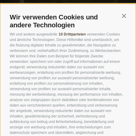
Wir verwenden Cookies und
Contin
andere Technologien
GUTSCHEIN
Wir und andere ausgewählte
10 Drittparteien
verwenden Cookies
NEWSLETTER
und ähnliche Technologien. Diese Hilfsmittel sind unerlässlich, um
die Nutzung digitaler Inhalte zu gewährleisten, die Navigation zu
FAQ
verbessern und, vorbehaltlich Ihrer Zustimmung, zu Werbezwecken.
Wir können Ihre Daten zum Beispiel für folgende Zwecke
verwenden: speichern von oder zugriff auf informationen auf einem
endgerät, verwendung reduzierter daten zur auswahl von
SPORTHOTEL FLORALPINA
werbeanzeigen, erstellung von profilen für personalisierte werbung,
verwendung von profilen zur auswahl personalisierter werbung,
Saltriastraße 50
erstellung von profilen zur personalisierung von inhalten,
39040 Kastelruth (BZ)
verwendung von profilen zur auswahl personalisierter inhalte,
messung der werbeleistung, messung der performance von inhalten,
Südtirol
analyse von zielgruppen durch statistiken oder kombinationen von
daten aus verschiedenen quellen, entwicklung und verbesserung
der angebote, verwendung reduzierter daten zur auswahl von
Tel.:
+39 0471 727907
inhalten, gewährleistung der sicherheit, verhinderung und
aufdeckung von betrug und fehlerbehebung, bereitstellung und
info@floralpina.com
anzeige von werbung und inhalten, ihre entscheidungen zum
datenschutz speichern und übermitteln, abgleichung und